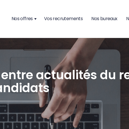
Nos offres
Vos recrutements
Nos bureaux
N
, entre actualités du
andidats